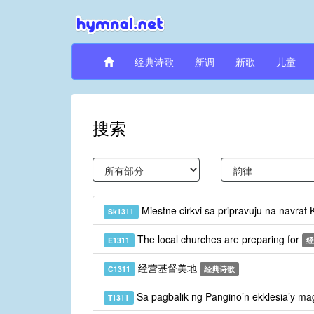
经典诗歌
新调
新歌
儿童
搜索
Miestne cirkvi sa pripravuju na navrat 
Sk1311
The local churches are preparing for
E1311
经
经营基督美地
C1311
经典诗歌
Sa pagbalik ng Pangino’n ekklesia’y m
T1311