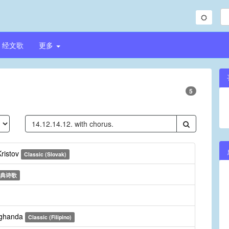
经文歌
更多
5
Kristov
Classic (Slovak)
典诗歌
aghanda
Classic (Filipino)