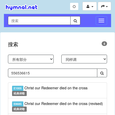
切
换
导
航
搜索
4
Christ our Redeemer died on the cross
E1005
经典诗歌
Christ our Redeemer died on the cross (revised)
E8685
经典诗歌