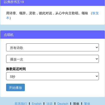
以弗所书五19
用诗章、颂辞、灵歌，彼此对说，从心中向主歌唱、颂咏 （
恢复
本
）
点唱机
换歌延迟时间
开始播放
联系我们
English
法语
Deutsch
简体
繁体