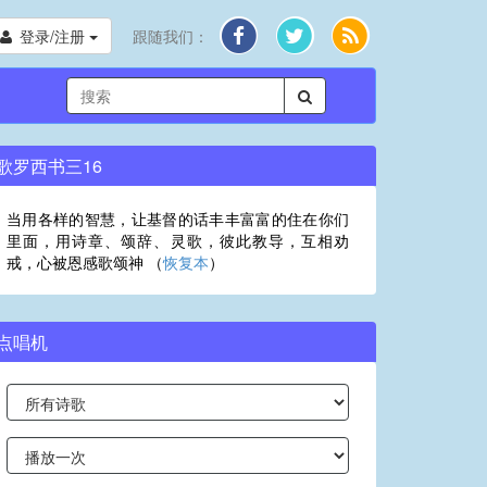
登录/注册
跟随我们：
歌罗西书三16
当用各样的智慧，让基督的话丰丰富富的住在你们
里面，用诗章、颂辞、灵歌，彼此教导，互相劝
戒，心被恩感歌颂神 （
恢复本
）
点唱机