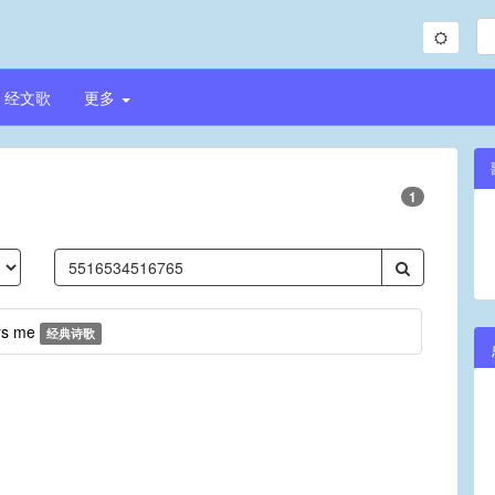
经文歌
更多
1
ers me
经典诗歌