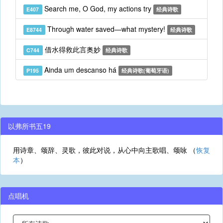
Search me, O God, my actions try
E407
经典诗歌
Through water saved—what mystery!
E8744
经典诗歌
借水得救此言奥妙
C744
经典诗歌
Ainda um descanso há
P195
经典诗歌(葡萄牙语)
以弗所书五19
用诗章、颂辞、灵歌，彼此对说，从心中向主歌唱、颂咏 （
恢复
本
）
点唱机