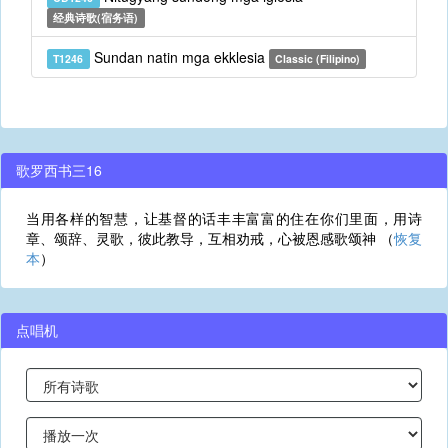
经典诗歌(宿务语)
Sundan natin mga ekklesia
T1246
Classic (Filipino)
歌罗西书三16
当用各样的智慧，让基督的话丰丰富富的住在你们里面，用诗
章、颂辞、灵歌，彼此教导，互相劝戒，心被恩感歌颂神 （
恢复
本
）
点唱机