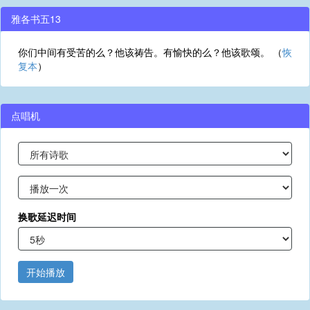
雅各书五13
你们中间有受苦的么？他该祷告。有愉快的么？他该歌颂。 （
恢
复本
）
点唱机
换歌延迟时间
开始播放