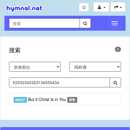
切
换
导
航
搜索
1
But if Christ Is in You
NS927
新歌