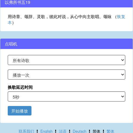
以弗所书五19
用诗章、颂辞、灵歌，彼此对说，从心中向主歌唱、颂咏 （
恢复
本
）
点唱机
换歌延迟时间
开始播放
联系我们
English
法语
Deutsch
简体
繁体