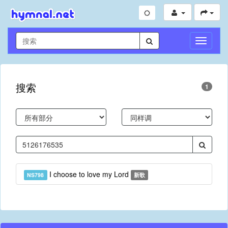
切
换
导
航
搜索
1
I choose to love my Lord
NS798
新歌