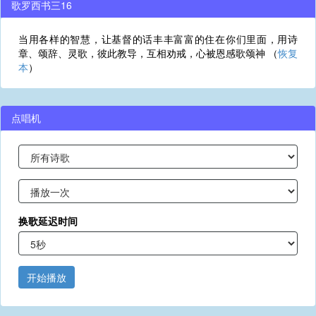
歌罗西书三16
当用各样的智慧，让基督的话丰丰富富的住在你们里面，用诗
章、颂辞、灵歌，彼此教导，互相劝戒，心被恩感歌颂神 （
恢复
本
）
点唱机
换歌延迟时间
开始播放