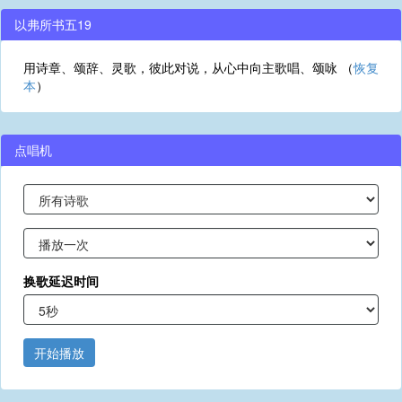
以弗所书五19
用诗章、颂辞、灵歌，彼此对说，从心中向主歌唱、颂咏 （
恢复
本
）
点唱机
换歌延迟时间
开始播放