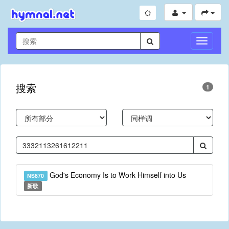
切
换
导
航
搜索
1
God's Economy Is to Work Himself into Us
NS870
新歌