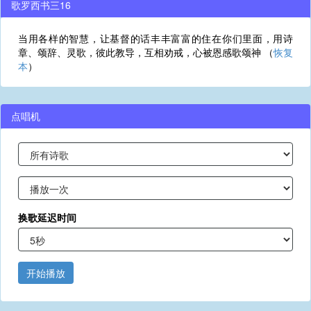
歌罗西书三16
当用各样的智慧，让基督的话丰丰富富的住在你们里面，用诗
章、颂辞、灵歌，彼此教导，互相劝戒，心被恩感歌颂神 （
恢复
本
）
点唱机
换歌延迟时间
开始播放