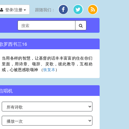
登录/注册
跟随我们：
歌罗西书三16
当用各样的智慧，让基督的话丰丰富富的住在你们
里面，用诗章、颂辞、灵歌，彼此教导，互相劝
戒，心被恩感歌颂神 （
恢复本
）
点唱机