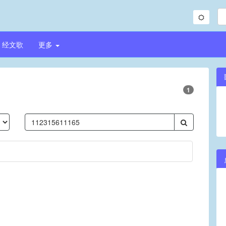
经文歌
更多
1