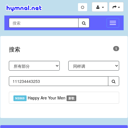
切
换
导
航
搜索
1
Happy Are Your Men
NS969
新歌