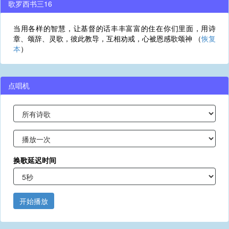
歌罗西书三16
当用各样的智慧，让基督的话丰丰富富的住在你们里面，用诗
章、颂辞、灵歌，彼此教导，互相劝戒，心被恩感歌颂神 （
恢复
本
）
点唱机
换歌延迟时间
开始播放