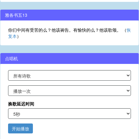
雅各书五13
你们中间有受苦的么？他该祷告。有愉快的么？他该歌颂。 （
恢
复本
）
点唱机
换歌延迟时间
开始播放