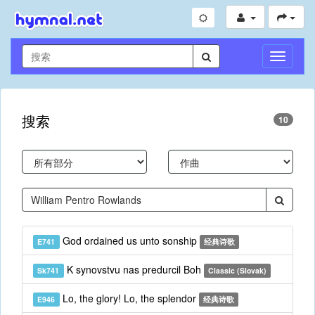
切
换
导
航
搜索
10
God ordained us unto sonship
E741
经典诗歌
K synovstvu nas predurcil Boh
Sk741
Classic (Slovak)
Lo, the glory! Lo, the splendor
E946
经典诗歌