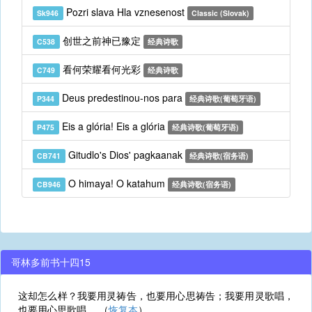
Pozri slava Hla vznesenost
Sk946
Classic (Slovak)
创世之前神已豫定
C538
经典诗歌
看何荣耀看何光彩
C749
经典诗歌
Deus predestinou-nos para
P344
经典诗歌(葡萄牙语)
Eis a glória! Eis a glória
P475
经典诗歌(葡萄牙语)
Gitudlo's Dios' pagkaanak
CB741
经典诗歌(宿务语)
O himaya! O katahum
CB946
经典诗歌(宿务语)
哥林多前书十四15
这却怎么样？我要用灵祷告，也要用心思祷告；我要用灵歌唱，
也要用心思歌唱。 （
恢复本
）