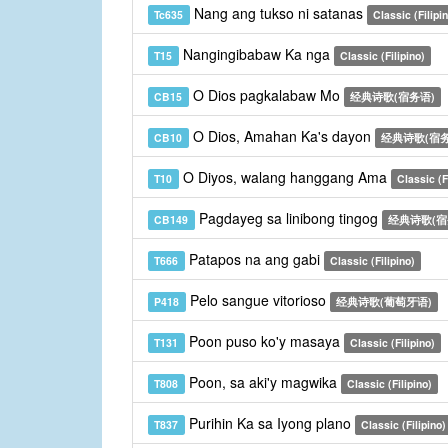
Nang ang tukso ni satanas
Tc635
Classic (Filipi
Nangingibabaw Ka nga
T15
Classic (Filipino)
O Dios pagkalabaw Mo
CB15
经典诗歌(宿务语)
O Dios, Amahan Ka's dayon
CB10
经典诗歌(宿务
O Diyos, walang hanggang Ama
T10
Classic (F
Pagdayeg sa linibong tingog
CB149
经典诗歌(宿
Patapos na ang gabi
T666
Classic (Filipino)
Pelo sangue vitorioso
P418
经典诗歌(葡萄牙语)
Poon puso ko'y masaya
T131
Classic (Filipino)
Poon, sa aki'y magwika
T808
Classic (Filipino)
Purihin Ka sa Iyong plano
T837
Classic (Filipino)