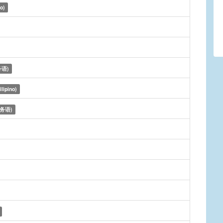
no)
语)
ilipino)
务语)