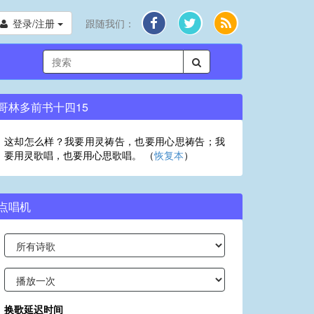
登录/注册
跟随我们：
哥林多前书十四15
这却怎么样？我要用灵祷告，也要用心思祷告；我
要用灵歌唱，也要用心思歌唱。 （
恢复本
）
点唱机
换歌延迟时间