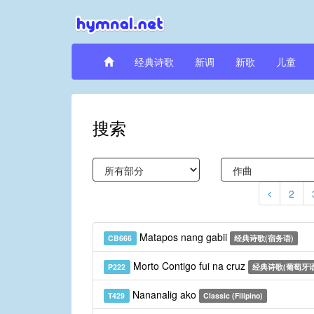
经典诗歌
新调
新歌
儿童
搜索
2
Matapos nang gabii
CB666
经典诗歌(宿务语)
Morto Contigo fui na cruz
P222
经典诗歌(葡萄牙语
Nananalig ako
T429
Classic (Filipino)