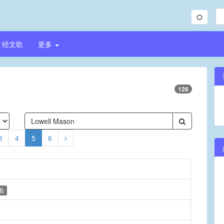
经文歌
更多
126
3
4
5
6
)