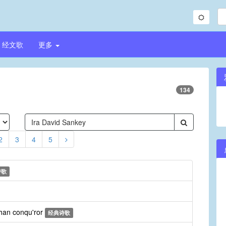
经文歌
更多
134
2
3
4
5
诗歌
than conqu'ror
经典诗歌