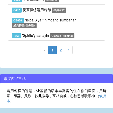
灵要操练运用魂却
C487
经典诗歌
"Isipa S'ya," himoang sumbanan
CB656
经典诗歌(宿务语)
'Spiritu'y sanayin
T866
Classic (Filipino)
1
2
歌罗西书三16
当用各样的智慧，让基督的话丰丰富富的住在你们里面，用诗
章、颂辞、灵歌，彼此教导，互相劝戒，心被恩感歌颂神 （
恢复
本
）