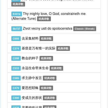
经典诗歌
Thy mighty love, O God, constraineth me
E431b
(Alternate Tune)
经典诗歌
Zivot vecny usti do spolocenstva
Sk737
Classic (Slovak)
去采集材料
C666
经典诗歌
基督是万有惟一的实际
C374
经典诗歌
教会的种子
C599
经典诗歌
永远生命带来生命
C533
经典诗歌
求主静中发言
C585
经典诗歌
要思想耶稣
C479
经典诗歌
变成主的形状
C300
经典诗歌
灵要操练运用
C628
经典诗歌