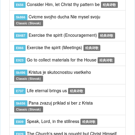
Consider Him, let Christ thy pattern be
E656
经典诗歌
Cvicme svojho ducha Nie mysel svoju
Sk866
Classic (Slovak)
Exercise the spirit (Encouragement)
E8487
经典诗歌
Exercise the spirit (Meetings)
E866
经典诗歌
Go to collect materials for the House
E923
经典诗歌
Kristus je skutocnostou vsetkeho
Sk496
Classic (Slovak)
Life eternal brings us
E737
经典诗歌
Pana zvazuj priklad si ber z Krista
Sk656
Classic (Slovak)
Speak, Lord, in the stillness
E809
经典诗歌
The Church's seed is nought but Christ Himself
E829