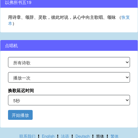
以弗所书五19
用诗章、颂辞、灵歌，彼此对说，从心中向主歌唱、颂咏 （
恢复
本
）
点唱机
换歌延迟时间
开始播放
联系我们
English
法语
Deutsch
简体
繁体