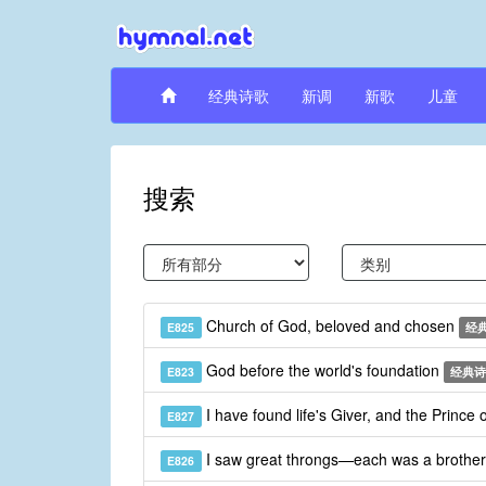
经典诗歌
新调
新歌
儿童
搜索
Church of God, beloved and chosen
E825
经
God before the world's foundation
E823
经典诗
I have found life's Giver, and the Prince o
E827
I saw great throngs—each was a brothe
E826