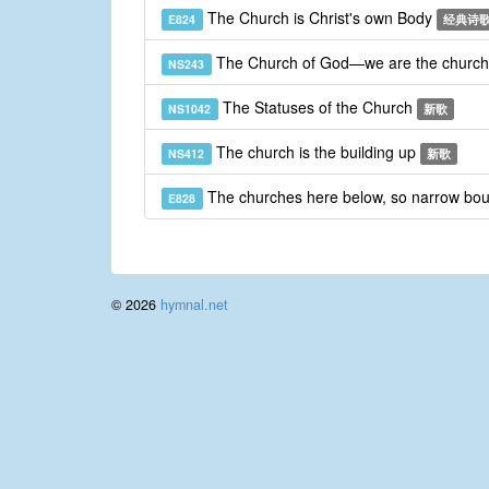
The Church is Christ's own Body
E824
经典诗
The Church of God—we are the churc
NS243
The Statuses of the Church
NS1042
新歌
The church is the building up
NS412
新歌
The churches here below, so narrow bo
E828
© 2026
hymnal.net