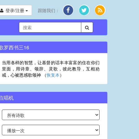
登录/注册
跟随我们：
歌罗西书三16
当用各样的智慧，让基督的话丰丰富富的住在你们
里面，用诗章、颂辞、灵歌，彼此教导，互相劝
戒，心被恩感歌颂神 （
恢复本
）
点唱机