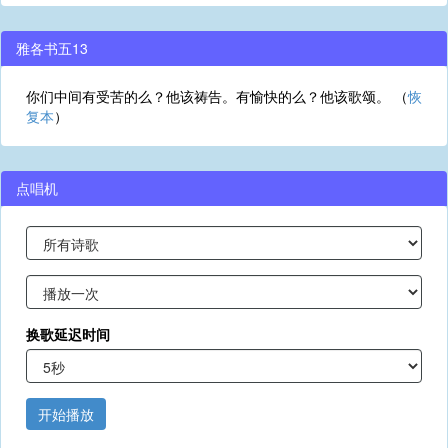
雅各书五13
你们中间有受苦的么？他该祷告。有愉快的么？他该歌颂。 （
恢
复本
）
点唱机
换歌延迟时间
开始播放