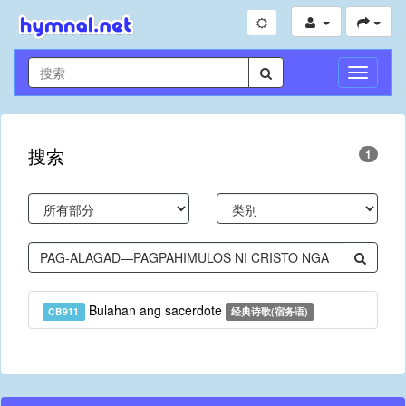
切
换
导
航
搜索
1
Bulahan ang sacerdote
CB911
经典诗歌(宿务语)