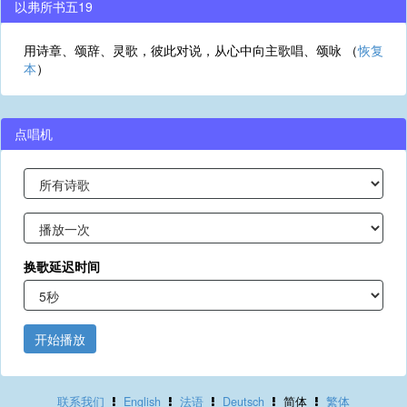
以弗所书五19
用诗章、颂辞、灵歌，彼此对说，从心中向主歌唱、颂咏 （
恢复
本
）
点唱机
换歌延迟时间
开始播放
联系我们
English
法语
Deutsch
简体
繁体