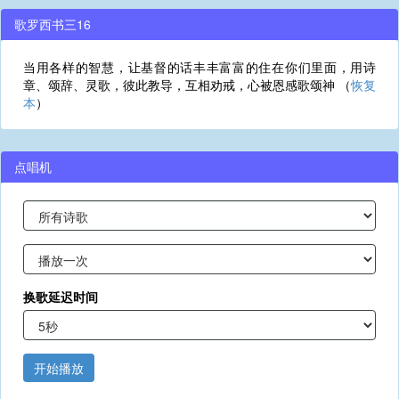
歌罗西书三16
当用各样的智慧，让基督的话丰丰富富的住在你们里面，用诗
章、颂辞、灵歌，彼此教导，互相劝戒，心被恩感歌颂神 （
恢复
本
）
点唱机
换歌延迟时间
开始播放