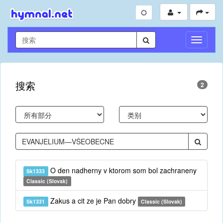
切
换
导
航
搜索
2
O den nadherny v ktorom som bol zachraneny
Sk1333
Classic (Slovak)
Zakus a cit ze je Pan dobry
Sk1331
Classic (Slovak)