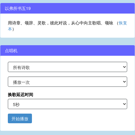
以弗所书五19
用诗章、颂辞、灵歌，彼此对说，从心中向主歌唱、颂咏 （
恢复
本
）
点唱机
换歌延迟时间
开始播放