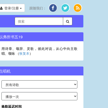
登录/注册
跟随我们：
以弗所书五19
用诗章、颂辞、灵歌，彼此对说，从心中向主歌
唱、颂咏 （
恢复本
）
点唱机
换歌延迟时间