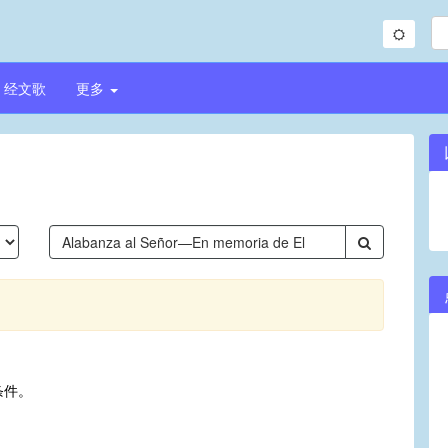
经文歌
更多
条件。