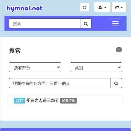
切
换
导
航
搜索
1
受造之人是三部分
C537
经典诗歌