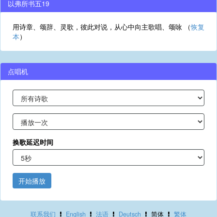
以弗所书五19
用诗章、颂辞、灵歌，彼此对说，从心中向主歌唱、颂咏 （
恢复
本
）
点唱机
换歌延迟时间
开始播放
联系我们
English
法语
Deutsch
简体
繁体