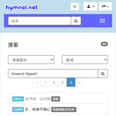
切
换
导
航
搜索
89
1
2
3
4
追求祂，认识祂
LB41c
新歌
主，你保守我心
Cs339
经典诗歌(补充本)