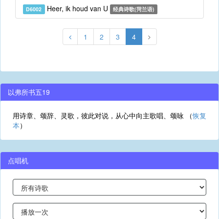
Heer, ik houd van U
D6002
经典诗歌(菏兰语)
1
2
3
4
以弗所书五19
用诗章、颂辞、灵歌，彼此对说，从心中向主歌唱、颂咏 （
恢复
本
）
点唱机