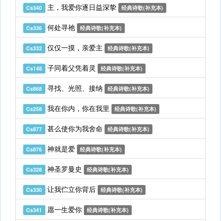
主，我爱你逐日益深挚
Cs340
经典诗歌(补充本)
何处寻祂
Cs336
经典诗歌(补充本)
仅仅一摸，亲爱主
Cs332
经典诗歌(补充本)
子同着父凭着灵
Cs148
经典诗歌(补充本)
寻找、光照、接纳
Cs868
经典诗歌(补充本)
我在你内，你在我里
Cs258
经典诗歌(补充本)
甚么使你为我舍命
Cs877
经典诗歌(补充本)
神就是爱
Cs876
经典诗歌(补充本)
神圣罗曼史
Cs328
经典诗歌(补充本)
让我伫立你背后
Cs330
经典诗歌(补充本)
愿一生爱你
Cs341
经典诗歌(补充本)