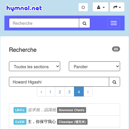
Toggle
Navigati
Recherche
89
1
2
3
4
追求祂，認識祂
LB41c
Nouveaux Chants
主，你保守我心
Cs339
Classique (補充本)