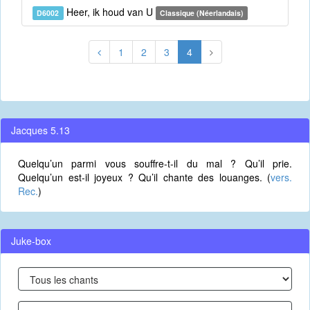
Heer, ik houd van U
D6002
Classique (Néerlandais)
1
2
3
4
Jacques 5.13
Quelqu’un parmi vous souffre-t-il du mal ? Qu’il prie.
Quelqu’un est-il joyeux ? Qu’il chante des louanges. (
vers.
Rec.
)
Juke-box