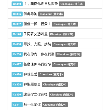
主，我愛你逐日益深摯
Cs340
Classique (補充本)
何處尋祂
Cs336
Classique (補充本)
僅僅一摸，親愛主
Cs332
Classique (補充本)
子同著父憑著靈
Cs148
Classique (補充本)
尋找、光照、接納
Cs868
Classique (補充本)
我在你內，你在我裏
Cs258
Classique (補充本)
甚麼使你為我捨命
Cs877
Classique (補充本)
神就是愛
Cs876
Classique (補充本)
神聖羅曼史
Cs328
Classique (補充本)
讓我佇立你背後
Cs330
Classique (補充本)
願一生愛你
Cs341
Classique (補充本)