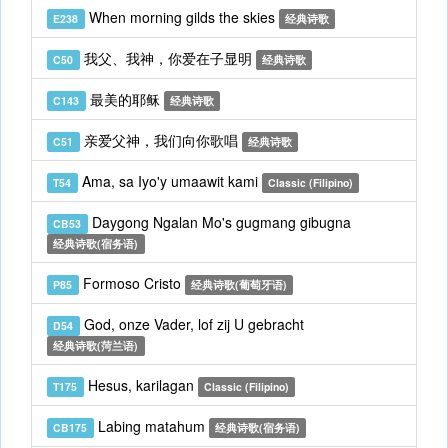
When morning gilds the skies
E238
经典诗歌
我父、我神，你爱在子显明
C50
经典诗歌
最美的耶稣
C143
经典诗歌
亲爱父神，我们向你歌唱
C51
经典诗歌
Ama, sa Iyo'y umaawit kami
T54
Classic (Filipino)
Daygong Ngalan Mo's gugmang gibugna
CB53
经典诗歌(宿务语)
Formoso Cristo
P85
经典诗歌(葡萄牙语)
God, onze Vader, lof zij U gebracht
D54
经典诗歌(菏兰语)
Hesus, karilagan
T175
Classic (Filipino)
Labing matahum
CB175
经典诗歌(宿务语)