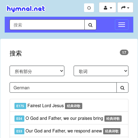
切
换
导
航
搜索
17
Fairest Lord Jesus
E175
经典诗歌
O God and Father, we our praises bring
E54
经典诗歌
Our God and Father, we respond anew
E53
经典诗歌