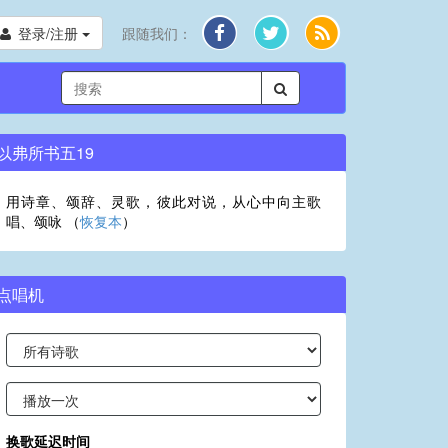
登录/注册
跟随我们：
以弗所书五19
用诗章、颂辞、灵歌，彼此对说，从心中向主歌
唱、颂咏 （
恢复本
）
点唱机
换歌延迟时间