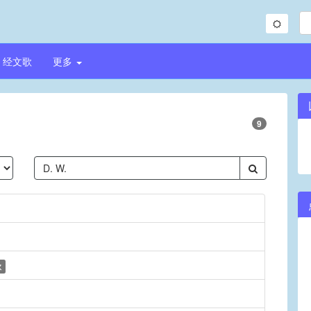
经文歌
更多
9
歌