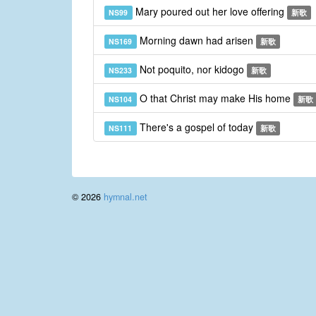
Mary poured out her love offering
NS99
新歌
Morning dawn had arisen
NS169
新歌
Not poquito, nor kidogo
NS233
新歌
O that Christ may make His home
NS104
新歌
There's a gospel of today
NS111
新歌
© 2026
hymnal.net