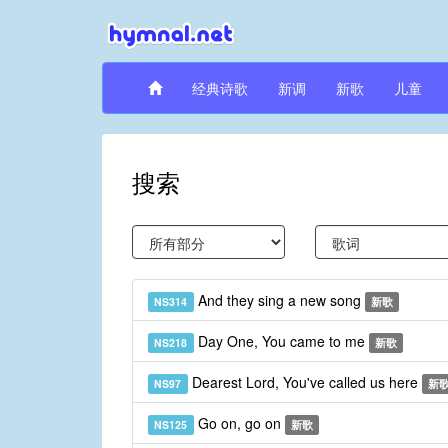
经典诗歌
新调
新歌
儿童
搜索
And they sing a new song
NS314
新歌
Day One, You came to me
NS218
新歌
Dearest Lord, You've called us here
NS97
新
Go on, go on
NS125
新歌