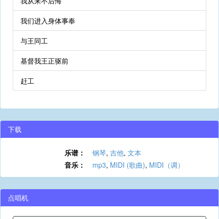
我从来不后悔
我们进入身体事奉
与王同工
基督我王正驱前
赶工
下载
乐谱：
钢琴
,
吉他
,
文本
音乐：
mp3
,
MIDI (歌曲)
,
MIDI（调）
点唱机