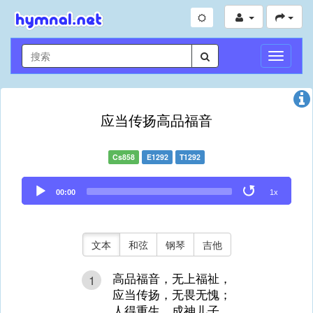
切
换
导
航
应当传扬高品福音
Cs858
E1292
T1292
Audio
00:00
1x
Player
文本
和弦
钢琴
吉他
高品福音，无上福祉，
1
应当传扬，无畏无愧；
人得重生，成神儿子，