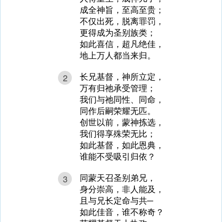
成全神旨，至高至贵；
不仅出死，脱离罪罚，
更得成为圣别族类；
如此喜信，超凡绝佳，
地上万人都当来归。
长兄基督，神所立定，
2
万有归祂承受管理；
我们与祂同性、同命，
同作后嗣荣耀无匹。
创世以前，蒙神拣选，
我们得享殊荣无比；
如此基督，如此恩典，
谁能不受吸引归依？
同蒙天召圣别弟兄，
3
身分崇高，非人能及，
且与兄长定命与共─
如此佳音，谁不称奇？