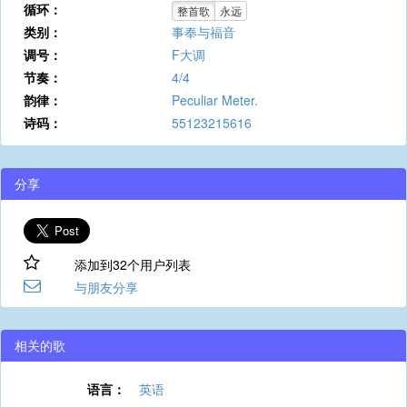
循环：
整首歌
永远
类别：
事奉与福音
调号：
F大调
节奏：
4/4
韵律：
Peculiar Meter.
诗码：
55123215616
分享
添加到32个用户列表
与朋友分享
相关的歌
语言：
英语