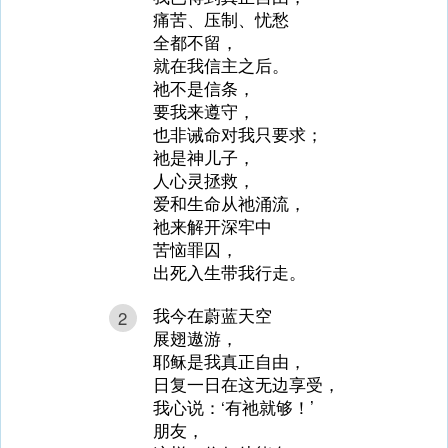
痛苦、压制、忧愁
全都不留，
就在我信主之后。
祂不是信条，
要我来遵守，
也非诫命对我只要求；
祂是神儿子，
人心灵拯救，
爱和生命从祂涌流，
祂来解开深牢中
苦恼罪囚，
出死入生带我行走。
我今在蔚蓝天空
2
展翅遨游，
耶稣是我真正自由，
日复一日在这无边享受，
我心说：‘有祂就够！’
朋友，