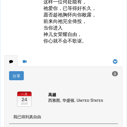
这样一位何处能有，
祂爱你，已等得好长久，
愿否趁祂胸怀向你敞露，
前来向祂完全倚投，
当你进入
神儿女荣耀自由，
你心就不会不歌讴。
3
分享
高越
一月
24
西雅图, 华盛顿, United States
2026
我已得到真自由