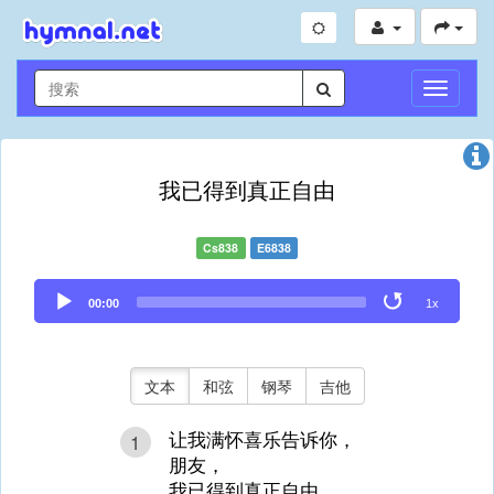
切
换
导
航
我已得到真正自由
Cs838
E6838
Audio
00:00
1x
Player
文本
和弦
钢琴
吉他
让我满怀喜乐告诉你，
1
朋友，
我已得到真正自由，