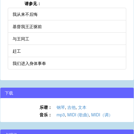
请参见：
我从来不后悔
基督我王正驱前
与王同工
赶工
我们进入身体事奉
下载
乐谱：
钢琴
,
吉他
,
文本
音乐：
mp3
,
MIDI (歌曲)
,
MIDI（调）