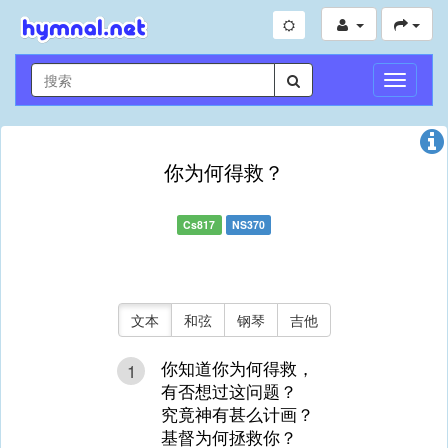
切
换
导
航
你为何得救？
Cs817
NS370
文本
和弦
钢琴
吉他
你知道你为何得救，
1
有否想过这问题？
究竟神有甚么计画？
基督为何拯救你？