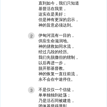
直到如今，我们只知道
基督活在我里，
这实在是美好；
但是神有更深的启示，
神的旨意必须达到。
伊甸河流有一目的，
2
供应生命滋润地。
神的拯救如同水流，
经过几段的经历。
我们先脱撒但的辖制，
以后再进一步，
脱开那基督教。
神的恢复一直往前流，
永不会在中途停住。
不是仅仅一个信徒，
3
单单独独到处荡；
乃是活石同被建造，
团体基督得显彰。