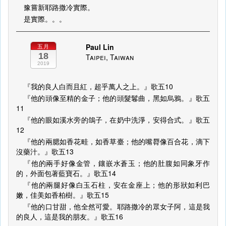
豫嘗新耶路撒冷實際。
是實際。。。
Paul Lin
五月
18
Taipei, Taiwan
2019
『我的良人白而且紅，超乎萬人之上。』歌五10
『他的頭像至精的金子；他的頭髮鬈曲，黑如烏鴉。』歌五
11
『他的眼如溪水旁的鴿子，在奶中洗淨，安得合式。』歌五
12
『他的兩腮如香花畦，如香草臺；他的嘴脣像百合花，滴下
沒藥汁。』歌五13
『他的兩手好像金管，鑲嵌水蒼玉；他的肚腹如同象牙作
的，外面包著藍寶石。』歌五14
『他的兩腿好像白玉石柱，安在金座上；他的形狀如利巴
嫩，佳美如香柏樹。』歌五15
『他的口甘甜，他全然可愛。耶路撒冷的眾女子阿，這是我
的良人，這是我的朋友。』歌五16