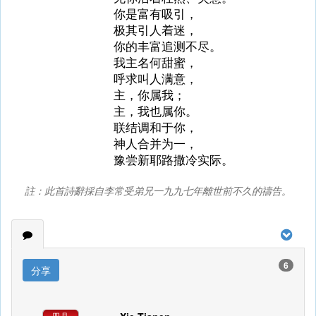
你是富有吸引，
极其引人着迷，
你的丰富追测不尽。
我主名何甜蜜，
呼求叫人满意，
主，你属我；
主，我也属你。
联结调和于你，
神人合并为一，
豫尝新耶路撒冷实际。
註：此首詩辭採自李常受弟兄一九九七年離世前不久的禱告。
6
分享