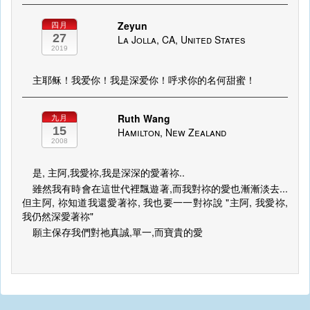
Zeyun
四月
27
La Jolla, CA, United States
2019
主耶稣！我爱你！我是深爱你！呼求你的名何甜蜜！
Ruth Wang
九月
15
Hamilton, New Zealand
2008
是, 主阿,我愛祢,我是深深的愛著祢..
雖然我有時會在這世代裡飄遊著,而我對祢的愛也漸漸淡去...
但主阿, 祢知道我還愛著祢, 我也要一一對祢說 "主阿, 我愛祢,
我仍然深愛著祢"
願主保存我們對祂真誠,單一,而寶貴的愛