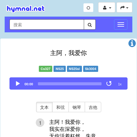
切
换
导
航
主阿，我爱你
Cs327
NS25
NS25si
Sk3004
Audio
00:00
1x
Player
文本
和弦
钢琴
吉他
主阿！我爱你，
1
我实在深爱你，
无你活着枉然、失意。