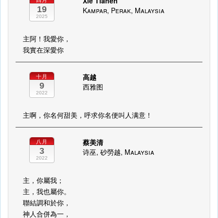
Xie Tianen
四月
19
Kampar, Perak, Malaysia
2025
主阿！我愛你，
我實在深愛你
高越
十月
9
西雅图
2022
主啊，你名何甜美，呼求你名便叫人满意！
蔡美清
八月
3
诗巫, 砂勞越, Malaysia
2022
主，你屬我；
主，我也屬你。
聯結調和於你，
神人合併為一，