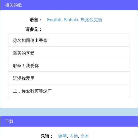
相关的歌
语言：
English
,
Sinhala
,
斯洛伐克语
请参见：
你名如同倒出香膏
至美的享受
耶稣！我爱你
沉浸祢爱里
主，你爱我何等深广
下载
乐谱：
钢琴
,
吉他
,
文本