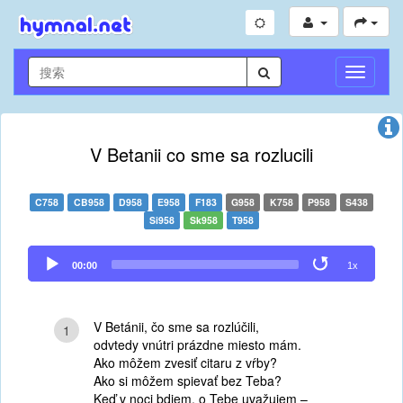
切
换
导
航
V Betanii co sme sa rozlucili
C758
CB958
D958
E958
F183
G958
K758
P958
S438
Si958
Sk958
T958
Audio
00:00
1x
Player
V Betánii, čo sme sa rozlúčili,
1
odvtedy vnútri prázdne miesto mám.
Ako môžem zvesiť citaru z vŕby?
Ako si môžem spievať bez Teba?
Keď v noci bdiem, o Tebe uvažujem –