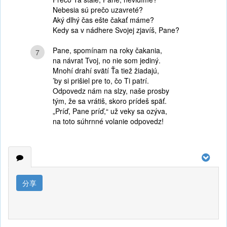
Nebesia sú prečo uzavreté?
Aký dlhý čas ešte čakať máme?
Kedy sa v nádhere Svojej zjavíš, Pane?
Pane, spomínam na roky čakania,
7
na návrat Tvoj, no nie som jediný.
Mnohí drahí svätí Ťa tiež žiadajú,
’by si prišiel pre to, čo Ti patrí.
Odpovedz nám na slzy, naše prosby
tým, že sa vrátiš, skoro prídeš späť.
„Príď, Pane príď,“ už veky sa ozýva,
na toto súhrnné volanie odpovedz!
分享