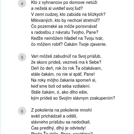
Kto z vyhnancov po domove netúži
4
a neželá si uvidieť svoj ľud?
V zemi cudzej, kto zabúda na blízkych?
Milovaných, kto by nechcel stretnúť?
Čo pozemské sa môže porovnávať
s radosťou z návratu Tvojho, Pane?
Keďže nemôžem hľadieť na Tvoju tvár,
čo môžem robiť? Čakám Tvoje zjavenie.
Vari môžeš zabudnúť na Svoj prísľub,
5
že skoro prídeš, vezmeš ma k Sebe?
Deň čo deň, rok čo rok Ťa očakávam,
stále čakám, no nie si späť, Pane!
Na roky môjho čakania spomeň si,
keď sme boli od seba vzdialení.
Stále čakám, ó, ako dlho ešte,
kým prídeš so Svojím slávnym zoskupením?
Z pokolenia na pokolenie mnohí
6
svätí prichádzali a odišli,
slávneho prísľubu sa nedočkali.
Čas predlhý, dlhý je odvtedy!
Prečo Ťa stále, Pane, nevidíme?