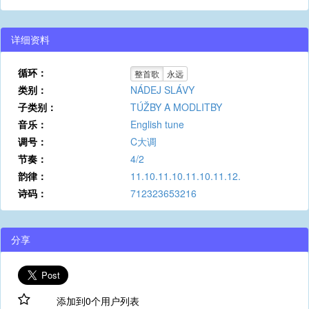
详细资料
循环：
整首歌
永远
类别：
NÁDEJ SLÁVY
子类别：
TÚŽBY A MODLITBY
音乐：
English tune
调号：
C大调
节奏：
4/2
韵律：
11.10.11.10.11.10.11.12.
诗码：
712323653216
分享
添加到0个用户列表