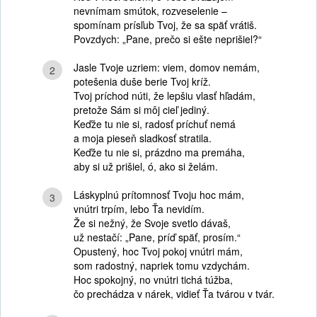
nevnímam smútok, rozveselenie –
spomínam prísľub Tvoj, že sa späť vrátiš.
Povzdych: „Pane, prečo si ešte neprišiel?“
Jasle Tvoje uzriem: viem, domov nemám,
2
potešenia duše berie Tvoj kríž.
Tvoj príchod núti, že lepšiu vlasť hľadám,
pretože Sám si môj cieľ jediný.
Keďže tu nie si, radosť príchuť nemá
a moja pieseň sladkosť stratila.
Keďže tu nie si, prázdno ma premáha,
aby si už prišiel, ó, ako si želám.
Láskyplnú prítomnosť Tvoju hoc mám,
3
vnútri trpím, lebo Ťa nevidím.
Že si nežný, že Svoje svetlo dávaš,
už nestačí: „Pane, príď späť, prosím.“
Opustený, hoc Tvoj pokoj vnútri mám,
som radostný, napriek tomu vzdychám.
Hoc spokojný, no vnútri tichá túžba,
čo prechádza v nárek, vidieť Ťa tvárou v tvár.