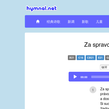
经典诗歌
新调
新歌
儿童
Za spravo
B21
C16
CB21
E21
G
钢琴
Audio
00:00
Player
Za sp
1
právo
a dos
Si su
žiadn