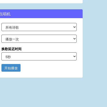
点唱机
换歌延迟时间
开始播放