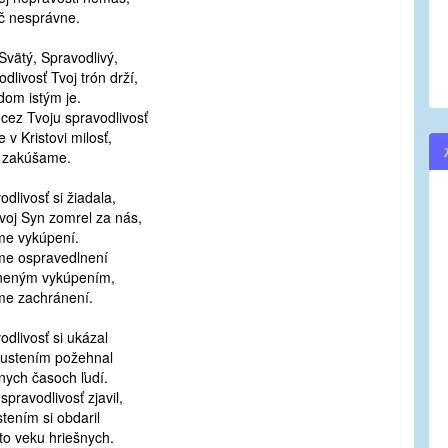
ič nesprávne.
volume.
Svätý, Spravodlivý,
dlivosť Tvoj trón drží,
dom istým je.
cez Tvoju spravodlivosť
e v Kristovi milosť,
 zakúšame.
odlivosť si žiadala,
voj Syn zomrel za nás,
me vykúpení.
e ospravedlnení
neným vykúpením,
me zachránení.
odlivosť si ukázal
ustením požehnal
nych časoch ľudí.
 spravodlivosť zjavil,
tením si obdaril
to veku hriešnych.