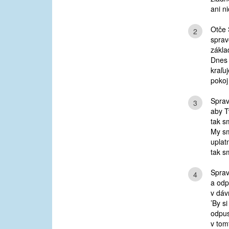
ani n
Otče 
2
spravo
zákla
Dnes 
kraľuj
pokoj
Sprav
3
aby T
tak s
My sm
uplat
tak s
Sprav
4
a odp
v dáv
’By si
odpus
v tom