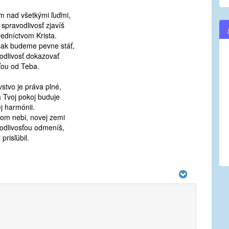
 nad všetkými ľuďmi,
 spravodlivosť zjavíš
redníctvom Krista.
ak budeme pevne stáť,
odlivosť dokazovať
ťou od Teba.
vstvo je práva plné,
a Tvoj pokoj buduje
ej harmónii.
om nebi, novej zemi
odlivosťou odmeníš,
 prisľúbil.