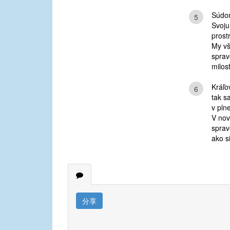
Súdom
5
Svoju
prost
My vš
sprav
milos
Kráľo
6
tak s
v pln
V nov
sprav
ako si
分享