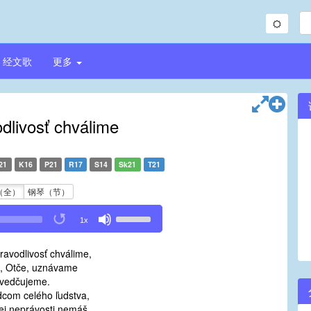
经文歌
更多
dlivosť chválime
21
K16
P21
R17
S14
Sk21
T21
（全）
钢琴（节）
Use
1x
Up/Down
Arrow
ravodlivosť chválime,
keys
, Otče, uznávame
to
vedčujeme.
increase
dcom celého ľudstva,
or
ej neprávosti nemáš,
decrease