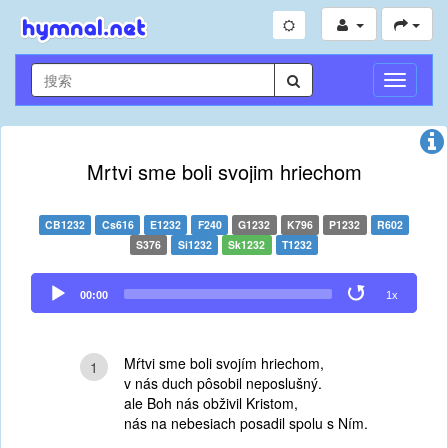
切
换
导
航
Mrtvi sme boli svojim hriechom
CB1232
Cs616
E1232
F240
G1232
K796
P1232
R602
S376
Si1232
Sk1232
T1232
Audio
00:00
1x
Player
Mŕtvi sme boli svojím hriechom,
1
v nás duch pôsobil neposlušný.
ale Boh nás obživil Kristom,
nás na nebesiach posadil spolu s Ním.