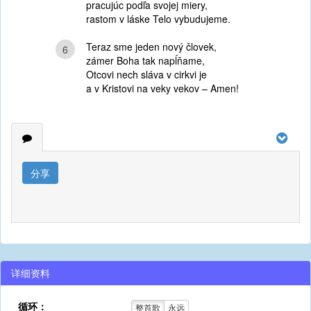
pracujúc podľa svojej miery,
rastom v láske Telo vybudujeme.
Teraz sme jeden nový človek,
6
zámer Boha tak napĺňame,
Otcovi nech sláva v cirkvi je
a v Kristovi na veky vekov – Amen!
分享
详细资料
循环：
整首歌
永远