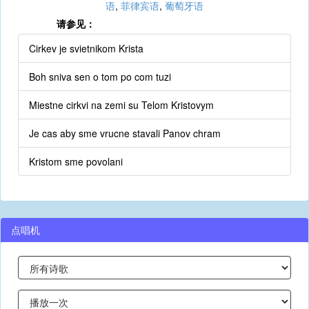
语
,
菲律宾语
,
葡萄牙语
请参见：
Cirkev je svietnikom Krista
Boh sniva sen o tom po com tuzi
Miestne cirkvi na zemi su Telom Kristovym
Je cas aby sme vrucne stavali Panov chram
Kristom sme povolani
点唱机