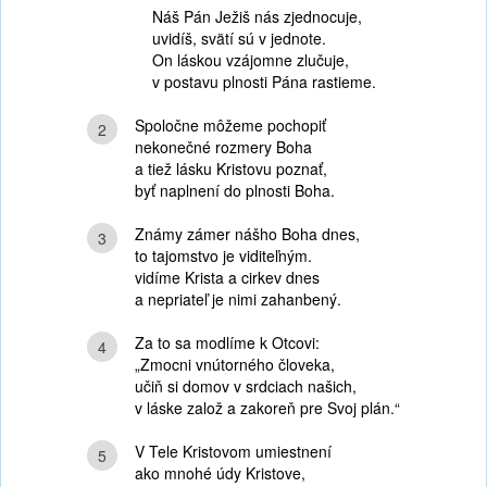
Náš Pán Ježiš nás zjednocuje,
uvidíš, svätí sú v jednote.
On láskou vzájomne zlučuje,
v postavu plnosti Pána rastieme.
Spoločne môžeme pochopiť
2
nekonečné rozmery Boha
a tiež lásku Kristovu poznať,
byť naplnení do plnosti Boha.
Známy zámer nášho Boha dnes,
3
to tajomstvo je viditeľným.
vidíme Krista a cirkev dnes
a nepriateľ je nimi zahanbený.
Za to sa modlíme k Otcovi:
4
„Zmocni vnútorného človeka,
učiň si domov v srdciach našich,
v láske založ a zakoreň pre Svoj plán.“
V Tele Kristovom umiestnení
5
ako mnohé údy Kristove,