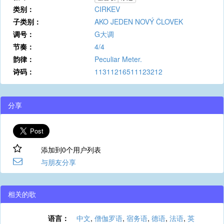
类别：
CIRKEV
子类别：
AKO JEDEN NOVÝ ČLOVEK
调号：
G大调
节奏：
4/4
韵律：
Peculiar Meter.
诗码：
11311216511123212
分享
添加到0个用户列表
与朋友分享
相关的歌
语言：
中文
,
僧伽罗语
,
宿务语
,
德语
,
法语
,
英