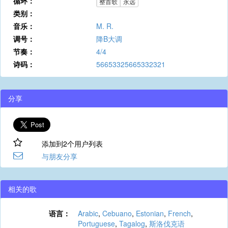
循环：
整首歌
永远
类别：
音乐：
M. R.
调号：
降B大调
节奏：
4/4
诗码：
56653325665332321
分享
添加到2个用户列表
与朋友分享
相关的歌
语言：
Arabic
,
Cebuano
,
Estonian
,
French
,
Portuguese
,
Tagalog
,
斯洛伐克语