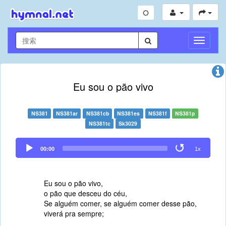
切
换
导
航
Eu sou o pão vivo
NS381
NS381ar
NS381cb
NS381es
NS381f
NS381p
NS381tc
Sk3029
Audio
00:00
1x
Player
Eu sou o pão vivo,
o pão que desceu do céu,
Se alguém comer, se alguém comer desse pão,
viverá pra sempre;