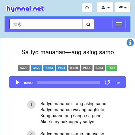
切
换
导
航
Sa Iyo manahan—ang aking samo
B329
C420
E563
F104
K420
P563
S263
T563
Audio
00:00
1x
Player
Sa Iyo manahan—ang aking samo,
1
Sa Iyo manahan walang paghinto,
Kung paano ang sanga sa puno,
Ako rin ay nakaugnay sa Iyo.
Sa Iyo manahan—ang tamasa ko,
2