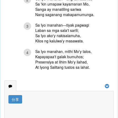
Sa 'kin umapaw kayamanan Mo,
Sanga ay manatiling sariwa
Nang saganang makapamumunga.
Sa Iyo manahan—tiyak pagwagi
3
Laban sa mga sala't sarili;
Sa Iyo ako'y nakisalamuha,
Kilos ng kalulwa'y masawata.
Sa Iyo manahan, mithi Mo'y talos,
4
Kapayapaa't galak bumuhos;
Presensiya at lihim Mo'y ilahad,
At Iyong Salitang tustos sa lahat.
分享