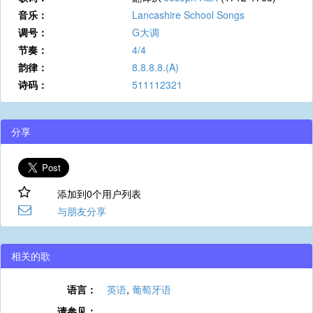
音乐：
Lancashire School Songs
调号：
G大调
节奏：
4/4
韵律：
8.8.8.8.(A)
诗码：
511112321
分享
添加到0个用户列表
与朋友分享
相关的歌
语言：
英语
,
葡萄牙语
请参见：