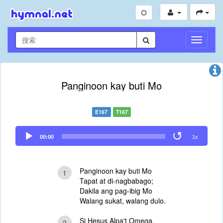
切
换
导
航
Panginoon kay buti Mo
E167
T167
Audio
00:00
1x
Player
Panginoon kay buti Mo
1
Tapat at di-nagbabago;
Dakila ang pag-ibig Mo
Walang sukat, walang dulo.
Si Hesus Alpa't Omega,
2