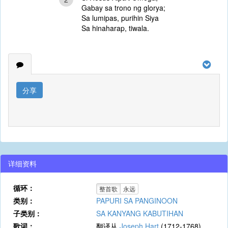
Gabay sa trono ng glorya;
Sa lumipas, purihin Siya
Sa hinaharap, tiwala.
分享
详细资料
循环：
整首歌
永远
类别：
PAPURI SA PANGINOON
子类别：
SA KANYANG KABUTIHAN
歌词：
翻译从
Joseph Hart
(1712-1768)