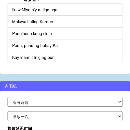
Ikaw Mismo'y antigo nga
Maluwalhating Kordero
Panginoon kong sinta
Poon, puno ng buhay Ka
Kay inam! Tinig ng puri
点唱机
换歌延迟时间