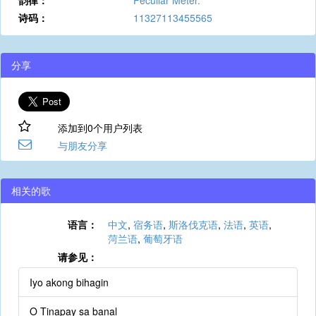
韵律：
Peculiar Meter.
诗码：
11327113455565
分享
添加到0个用户列表
与朋友分享
相关的歌
语言：
中文
,
宿务语
,
斯洛伐克语
,
法语
,
英语
,
菏兰语
,
葡萄牙语
请参见：
Iyo akong bihagin
O Tinapay sa banal