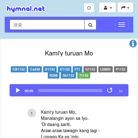
切
换
导
航
Kami'y turuan Mo
CB1132
Cs438
D1132
E1132
F71
G1132
LSM90
P1132
R298
Sk1132
T1132
Audio
00:00
1x
Player
Kami'y turuan Mo,
1
Manalangin ayon sa Iyo.
'Di daang sarili,
Araw-araw tawagin kang lagi -
Lumago Ka sa 'min.