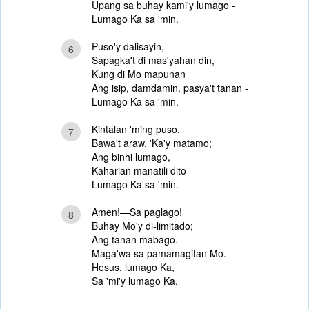
Upang sa buhay kami'y lumago -
Lumago Ka sa 'min.
Puso'y dalisayin,
6
Sapagka't di mas'yahan din,
Kung di Mo mapunan
Ang isip, damdamin, pasya't tanan -
Lumago Ka sa 'min.
Kintalan 'ming puso,
7
Bawa't araw, 'Ka'y matamo;
Ang binhi lumago,
Kaharian manatili dito -
Lumago Ka sa 'min.
Amen!—Sa paglago!
8
Buhay Mo'y di-limitado;
Ang tanan mabago.
Maga'wa sa pamamagitan Mo.
Hesus, lumago Ka,
Sa 'mi'y lumago Ka.