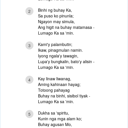
Binhi ng buhay Ka,
2
Sa puso ko pinunla;
Ngayon may simula,
Ang higit na buhay matamasa -
Lumago Ka sa 'min.
Kami'y palambutin;
3
Ikaw, pinagmulan namin.
Iyong ngala'y tawagin,
Lupa'y bungkalin, bato'y alisin -
Lumago Ka sa 'min.
Kay linaw liwanag,
4
Aming kahinaan hayag;
Totoong pahayag
Buhay na binhi, sisibol tiyak -
Lumago Ka sa 'min.
Dukha sa 'spiritu,
5
Kunin nga mga alam ko;
Buhay agusan Mo,