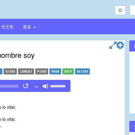
经文歌
更多
hombre soy
4
G1293
LSM267
P1293
R668
S419
Sk1293
Use
1x
Up/Down
Arrow
keys
lo vital;
to
increase
lo vital.
or
,
decrease
volume.