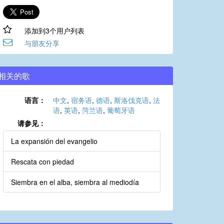
添加到3个用户列表
与朋友分享
相关的歌
语言：
中文
,
宿务语
,
德语
,
斯洛伐克语
,
法
语
,
英语
,
菏兰语
,
葡萄牙语
请参见：
La expansión del evangelio
Rescata con piedad
Siembra en el alba, siembra al mediodía