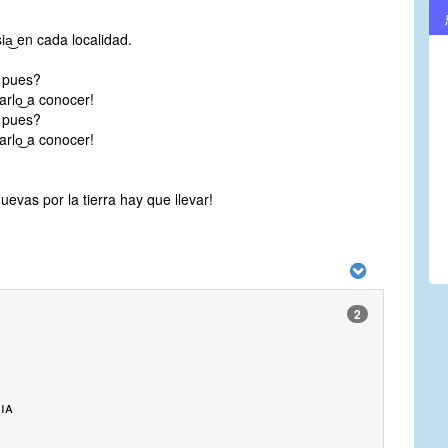
esia͜ en cada localidad.
 pues?
arlo͜ a conocer!
 pues?
arlo͜ a conocer!
evas por la tierra hay que llevar!
2
ia