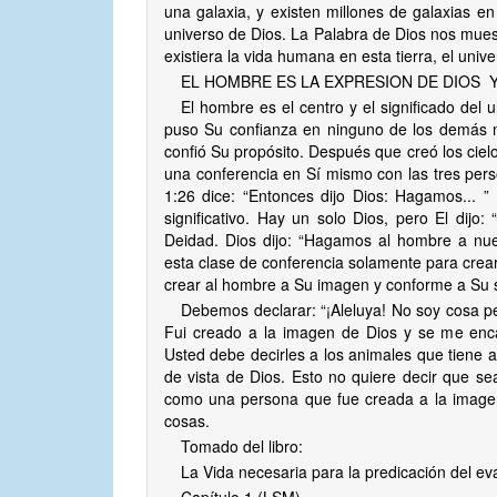
una galaxia, y existen millones de galaxias e
universo de Dios. La Palabra de Dios nos muest
existiera la vida humana en esta tierra, el univ
EL HOMBRE ES LA EXPRESION DE DIOS 
El hombre es el centro y el significado del 
puso Su confianza en ninguno de los demás mi
confió Su propósito. Después que creó los cielos
una conferencia en Sí mismo con las tres perso
1:26 dice: “Entonces dijo Dios: Hagamos... ”
significativo. Hay un solo Dios, pero El dij
Deidad. Dios dijo: “Hagamos al hombre a nue
esta clase de conferencia solamente para crea
crear al hombre a Su imagen y conforme a Su
Debemos declarar: “¡Aleluya! No soy cosa p
Fui creado a la imagen de Dios y se me enca
Usted debe decirles a los animales que tiene a
de vista de Dios. Esto no quiere decir que s
como una persona que fue creada a la imagen 
cosas.
Tomado del libro:
La Vida necesaria para la predicación del ev