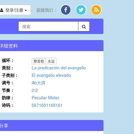
登录/注册
跟随我们：
详细资料
循环：
整首歌
永远
类别：
La predicación del evangelio
子类别：
El evangelio elevado
调号：
Ab大调
节奏：
2/2
韵律：
Peculiar Meter.
诗码：
5671651165161
分享