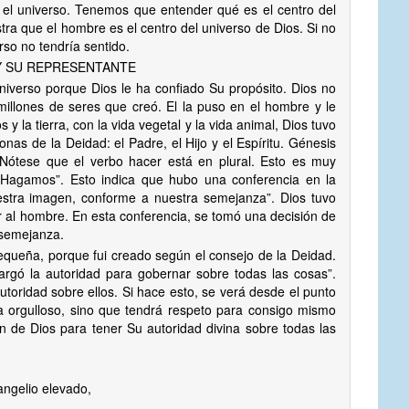
n el universo. Tenemos que entender qué es el centro del
ra que el hombre es el centro del universo de Dios. Si no
erso no tendría sentido.
Y SU REPRESENTANTE
universo porque Dios le ha confiado Su propósito. Dios no
llones de seres que creó. El la puso en el hombre y le
 y la tierra, con la vida vegetal y la vida animal, Dios tuvo
nas de la Deidad: el Padre, el Hijo y el Espíritu. Génesis
 Nótese que el verbo hacer está en plural. Esto es muy
o: “Hagamos”. Esto indica que hubo una conferencia en la
stra imagen, conforme a nuestra semejanza”. Dios tuvo
r al hombre. En esta conferencia, se tomó una decisión de
 semejanza.
equeña, porque fui creado según el consejo de la Deidad.
rgó la autoridad para gobernar sobre todas las cosas”.
utoridad sobre ellos. Si hace esto, se verá desde el punto
ea orgulloso, sino que tendrá respeto para consigo mismo
de Dios para tener Su autoridad divina sobre todas las
angelio elevado,