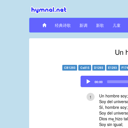
经典诗歌
新调
新歌
儿童
Un 
CB1293
Cs815
D1293
E1293
F17
Audio
00:00
Player
Un hombre soy;
1
Soy del universo 
Sí, hombre soy;
Soy del universo 
Dios me͜ hizo tal
Soy sin igual;