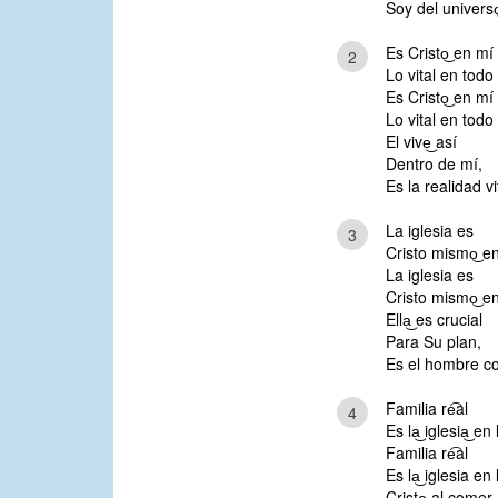
Soy del universo͜
Es Cristo͜ en mí
2
Lo vital en todo 
Es Cristo͜ en mí
Lo vital en todo 
El vive͜ así
Dentro de mí,
Es la realidad vi
La iglesia es
3
Cristo mismo͜ en
La iglesia es
Cristo mismo͜ en
Ella͜ es crucial
Para Su plan,
Es el hombre co
Familia re͡al
4
Es la͜ iglesia͜ en
Familia re͡al
Es la͜ iglesia en
Cristo͜ al comer,