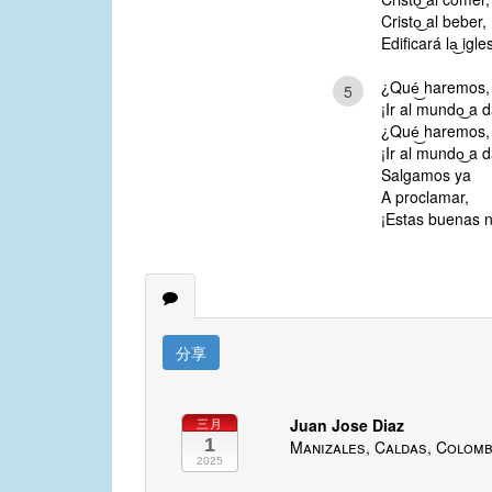
Cristo͜ al beber,
Edificará la͜ igl
¿Qué͜ haremos,
5
¡Ir al mundo͜ a d
¿Qué͜ haremos,
¡Ir al mundo͜ a d
Salgamos ya
A proclamar,
¡Estas buenas nu
分享
Juan Jose Diaz
三月
1
Manizales, Caldas, Colomb
2025