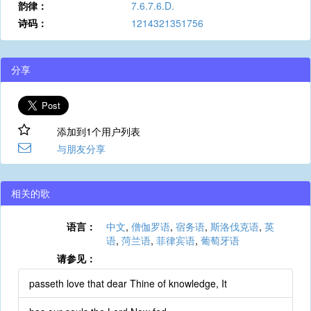
韵律：
7.6.7.6.D.
诗码：
1214321351756
分享
添加到1个用户列表
与朋友分享
相关的歌
语言：
中文
,
僧伽罗语
,
宿务语
,
斯洛伐克语
,
英
语
,
菏兰语
,
菲律宾语
,
葡萄牙语
请参见：
passeth love that dear Thine of knowledge, It