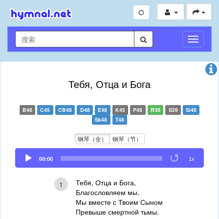
切
换
导
航
Тебя, Отца и Бога
B48
C45
CB48
D48
E48
K45
P48
R38
S29
Si48
Sk48
T48
钢琴（全）
钢琴（节）
Audio
00:00
1x
Player
Тебя, Отца и Бога,
1
Благословляем мы.
Мы вместе с Твоим Сыном
Превыше смертной тьмы.