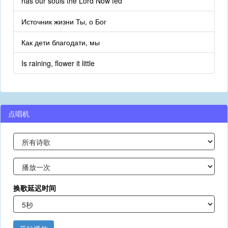
has our souls the Lord Now fed
Источник жизни Ты, о Бог
Как дети благодати, мы
Is raining, flower it little
点唱机
换歌延迟时间