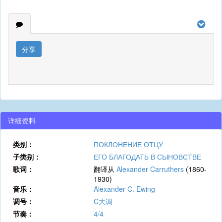
分享
详细资料
类别：
ПОКЛОНЕНИЕ ОТЦУ
子类别：
ЕГО БЛАГОДАТЬ В СЫНОВСТВЕ
歌词：
翻译从
Alexander Carruthers
(1860-
1930)
音乐：
Alexander C. Ewing
调号：
C大调
节奏：
4/4