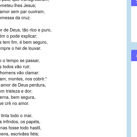
meteu-lhes Jesus;
volume.
amor sem par ouviram,
omessa da cruz.
 de Deus, tão rico e puro,
m o pode explicar;
s tem fim, é bem seguro,
mpre o hei de louvar.
 o tempo se passar,
 todos vão ruir;
 homens vão clamar:
am, montes, nos cobrir."
 amor de Deus perdura,
 tristeza e dor;
terna, bem segura,
e crê no amor.
tinta todo o mar,
 infindos, os papéis,
nas fosse todo hastil,
ens, escrivães fiéis;