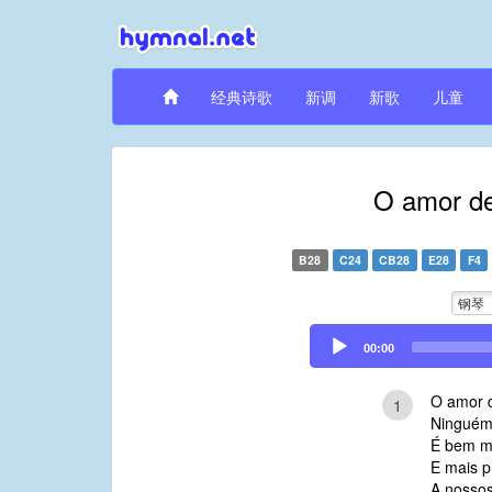
经典诗歌
新调
新歌
儿童
O amor de
B28
C24
CB28
E28
F4
钢琴
Audio
00:00
Player
O amor d
1
Ninguém 
É bem ma
E mais p
A nossos