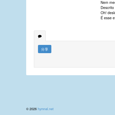
Nem mes
Descrito
Oh! desl
É esse e
分享
© 2026
hymnal.net