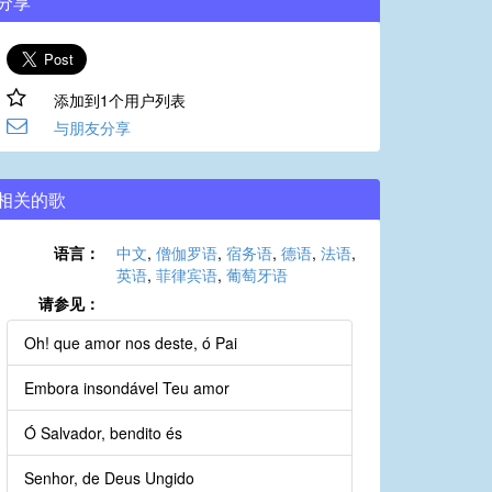
分享
添加到1个用户列表
与朋友分享
相关的歌
语言：
中文
,
僧伽罗语
,
宿务语
,
德语
,
法语
,
英语
,
菲律宾语
,
葡萄牙语
请参见：
Oh! que amor nos deste, ó Pai
Embora insondável Teu amor
Ó Salvador, bendito és
Senhor, de Deus Ungido