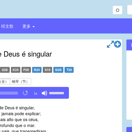
经文歌
更多
 Deus é singular
G28
K24
P28
R24
S19
Si28
T28
（全）
钢琴（节）
Use
1x
Up/Down
Arrow
e Deus é singular,
keys
jamais pode explicar;
to
is alto que os céus,
increase
rofundo que o mar.
or
 pais, que transgrediram,
decrease