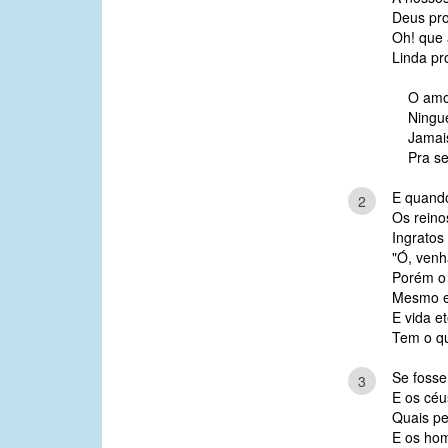
Deus pro
Oh! que 
Linda pr
O amor
Ningué
Jamai
Pra se
E quando
2
Os reinos
Ingratos
"Ó, venh
Porém o
Mesmo em
E vida e
Tem o qu
Se fosse 
3
E os céus
Quais pe
E os hom