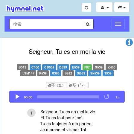
切
换
导
航
Seigneur, Tu es en moi la vie
B313
C400
CB539
D539
E539
F97
G539
K400
LSM147
P539
R385
S242
Si539
Sk539
T539
钢琴（全）
钢琴（节）
Audio
00:00
1x
Player
Seigneur, Tu es en moi la vie
1
Et Tu es tout pour moi.
Tu es toujours à ma portée,
Je marche et vis par Toi.