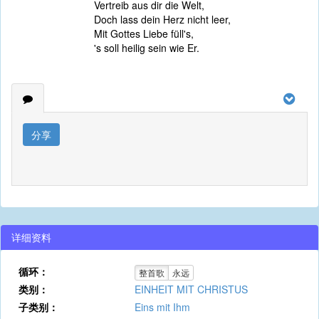
Vertreib aus dir die Welt,
Doch lass dein Herz nicht leer,
Mit Gottes Liebe füll's,
's soll heilig sein wie Er.
分享
详细资料
循环：
整首歌
永远
类别：
EINHEIT MIT CHRISTUS
子类别：
Eins mit Ihm