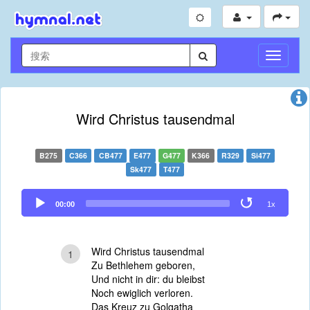
切
换
导
航
Wird Christus tausendmal
B275
C366
CB477
E477
G477
K366
R329
Si477
Sk477
T477
Audio
00:00
1x
Player
Wird Christus tausendmal
1
Zu Bethlehem geboren,
Und nicht in dir: du bleibst
Noch ewiglich verloren.
Das Kreuz zu Golgatha