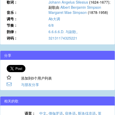
歌词：
Johann Angelus Silesius
(1624-1677);
副歌由
Albert Benjamin Simpson
音乐：
Margaret Mae Simpson
(1878-1958)
调号：
Ab大调
节奏：
6/8
韵律：
6.6.6.6.D. 与副歌。
诗码：
32131174325221
分享
添加到0个用户列表
与朋友分享
相关的歌
语言：
中文
,
僧伽罗语
,
宿务语
,
斯洛伐克语
,
英