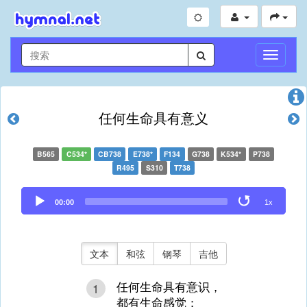
切
换
导
航
任何生命具有意义
B565
C534*
CB738
E738*
F134
G738
K534*
P738
R495
S310
T738
Audio
00:00
1x
Player
文本
和弦
钢琴
吉他
任何生命具有意识，
1
都有生命感觉；