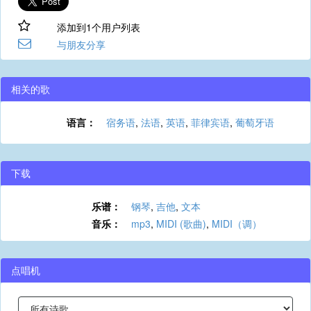
添加到1个用户列表
与朋友分享
相关的歌
语言：
宿务语
,
法语
,
英语
,
菲律宾语
,
葡萄牙语
下载
乐谱：
钢琴
,
吉他
,
文本
音乐：
mp3
,
MIDI (歌曲)
,
MIDI（调）
点唱机