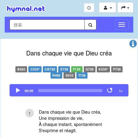
切
换
导
航
Dans chaque vie que Dieu créa
B565
C534*
CB738
E738
F134
G738
K534*
P738
R495
S310
T738
Audio
00:00
1x
Player
Dans chaque vie que Dieu créa,
1
Une impression de vie,
À chaque instant, spontanément
S'exprime et réagit.