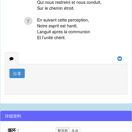
Qui nous restreint et nous conduit,
Sur le chemin étroit.
En suivant cette perception,
7
Notre esprit est hardi,
Languit après la communion
Et l'unité chérit.
分享
详细资料
循环：
整首歌
永远